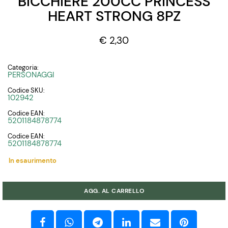
BICCHIERE 200CC PRINCESS
HEART STRONG 8PZ
€ 2,30
Categoria:
PERSONAGGI
Codice SKU:
102942
Codice EAN:
5201184878774
Codice EAN:
5201184878774
In esaurimento
Quantità
AGG. AL CARRELLO