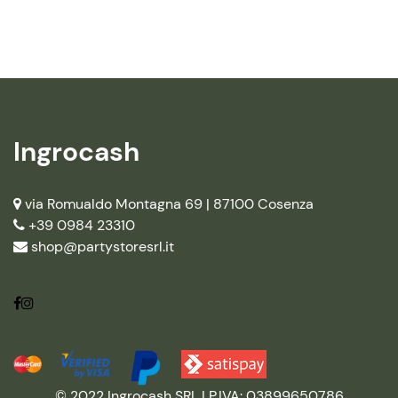
Ingrocash
via Romualdo Montagna 69 |
87100 Cosenza
+39 0984 23310
shop@partystoresrl.it
© 2022 Ingrocash SRL | P.IVA: 03899650786