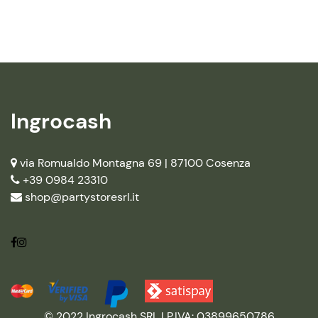
Ingrocash
via Romualdo Montagna 69 |
87100 Cosenza
+39 0984 23310
shop@partystoresrl.it
© 2022 Ingrocash SRL | P.IVA: 03899650786