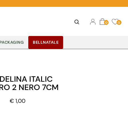
Ope
Open
0
0
PACKAGING
BELLNATALE
ELINA ITALIC
RO 2 NERO 7CM
€ 1,00