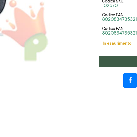
Codice SKU:
102570
Codice EAN:
8020834735321
Codice EAN:
8020834735321
In esaurimento
Quantità