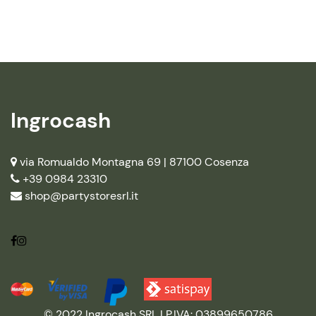
Ingrocash
via Romualdo Montagna 69 |
87100 Cosenza
+39 0984 23310
shop@partystoresrl.it
© 2022 Ingrocash SRL | P.IVA: 03899650786