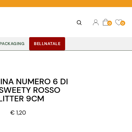
Ope
Open
0
0
PACKAGING
BELLNATALE
INA NUMERO 6 DI
 SWEETY ROSSO
LITTER 9CM
€ 1,20