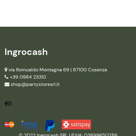
Ingrocash
via Romualdo Montagna 69 |
87100 Cosenza
+39 0984 23310
shop@partystoresrl.it
© 2022 Ingrocash SRL | P.IVA: 03899650786