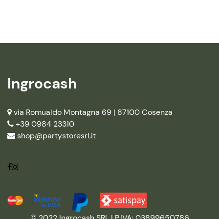
Ingrocash
via Romualdo Montagna 69 |
87100 Cosenza
+39 0984 23310
shop@partystoresrl.it
© 2022 Ingrocash SRL | P.IVA: 03899650786