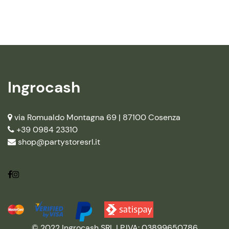
Ingrocash
via Romualdo Montagna 69 |
87100 Cosenza
+39 0984 23310
shop@partystoresrl.it
© 2022 Ingrocash SRL | P.IVA: 03899650786