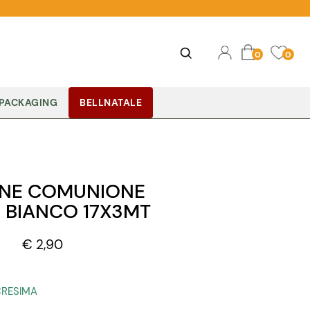
Ope
Open
0
0
PACKAGING
BELLNATALE
NE COMUNIONE
 BIANCO 17X3MT
€ 2,90
CRESIMA