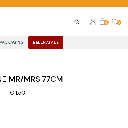
Ope
Open
0
0
PACKAGING
BELLNATALE
NE MR/MRS 77CM
€ 1,50