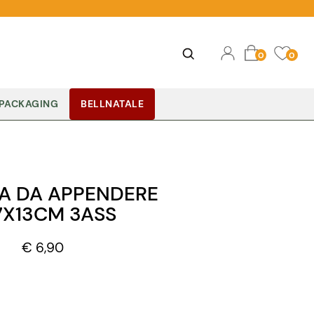
Ope
Open
0
0
PACKAGING
BELLNATALE
RA DA APPENDERE
17X13CM 3ASS
€ 6,90