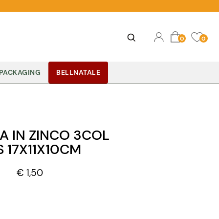
Ope
Open
0
0
PACKAGING
BELLNATALE
RA IN ZINCO 3COL
S 17X11X10CM
€ 1,50