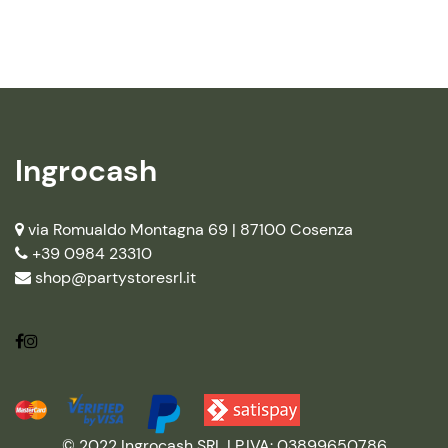
Ingrocash
via Romualdo Montagna 69 |
87100 Cosenza
+39 0984 23310
shop@partystoresrl.it
© 2022 Ingrocash SRL | P.IVA: 03899650786