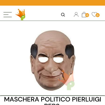
Open
Ope
Open
0
0
MASCHERA POLITICO PIERLUIGI