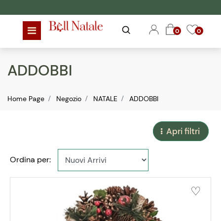
Open menu
Open
Open
0
0
ADDOBBI
Home Page
Negozio
NATALE
ADDOBBI
Apri filtri
Ordina per: