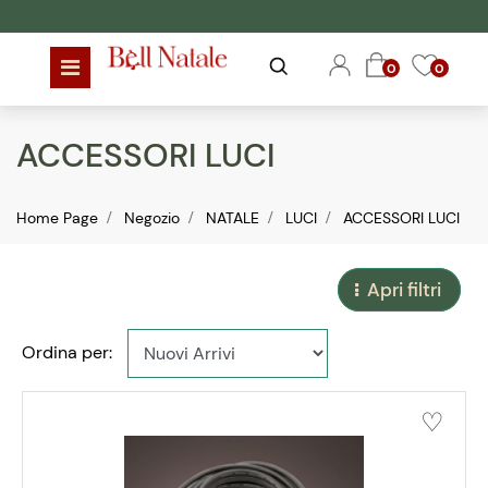
Open menu
Open
Open
0
0
ACCESSORI LUCI
Home Page
Negozio
NATALE
LUCI
ACCESSORI LUCI
Apri filtri
Ordina per: