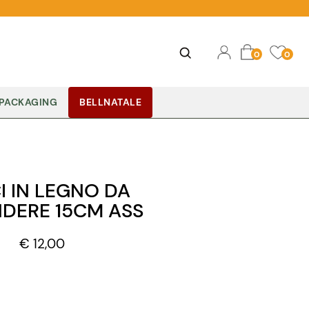
Ope
Open
0
0
PACKAGING
BELLNATALE
I IN LEGNO DA
DERE 15CM ASS
€ 12,00