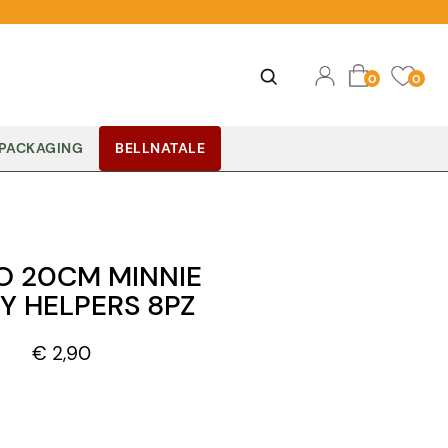
Ope
Open
0
0
PACKAGING
BELLNATALE
O 20CM MINNIE
Y HELPERS 8PZ
€ 2,90