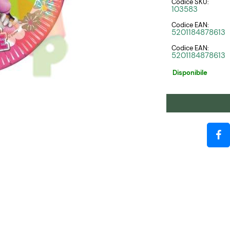
Codice SKU:
103583
Codice EAN:
5201184878613
Codice EAN:
5201184878613
Disponibile
Quantità