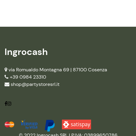
Ingrocash
via Romualdo Montagna 69 |
87100 Cosenza
+39 0984 23310
shop@partystoresrl.it
© 2022 Ingrocash SRL | P.IVA: 03899650786