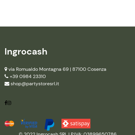
Ingrocash
via Romualdo Montagna 69 |
87100 Cosenza
+39 0984 23310
shop@partystoresrl.it
© 2022 Ingrocash SRL | P.IVA: 03899650786