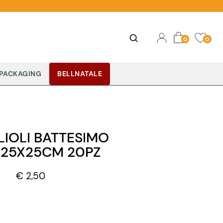
Ope
Open
0
0
PACKAGING
BELLNATALE
IOLI BATTESIMO
 25X25CM 20PZ
€ 2,50