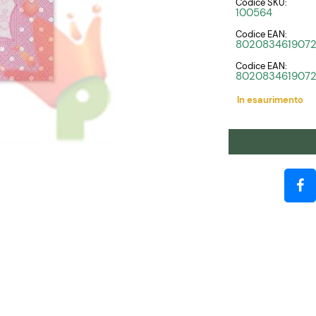
Codice SKU:
100564
Codice EAN:
802083461907
Codice EAN:
802083461907
In esaurimento
Quantità