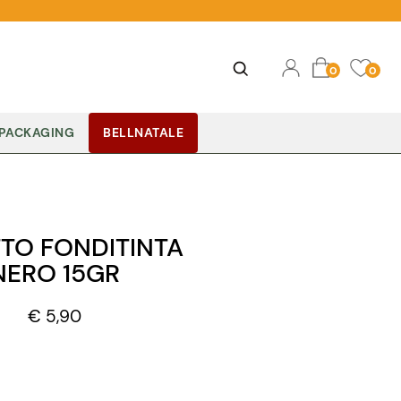
Ope
Open
0
0
PACKAGING
BELLNATALE
TO FONDITINTA
NERO 15GR
€ 5,90