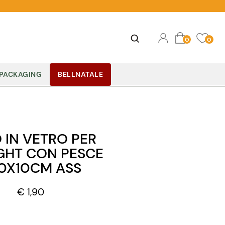
Ope
Open
0
0
PACKAGING
BELLNATALE
 IN VETRO PER
GHT CON PESCE
10X10CM ASS
€ 1,90