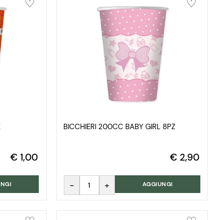
Z
BICCHIERI 200CC BABY GIRL 8PZ
€ 1,00
€ 2,90
Quantità
NGI
AGGIUNGI