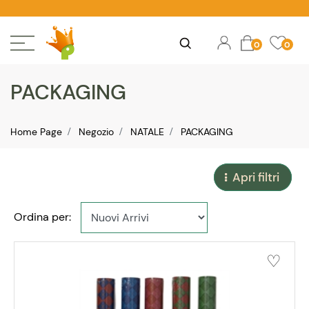
Open
Ope
Open
0
0
PACKAGING
Home Page
Negozio
NATALE
PACKAGING
Apri filtri
Ordina per: